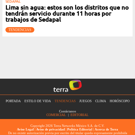
SEDAPAL
Lima sin agua: estos son los distritos que no
tendrán servicio durante 11 horas por
trabajos de Sedapal
TENDENCIAS
PORTADA
ESTILO DE VIDA
TENDENCIAS
JUEGOS
CLIMA
HORÓSCOPO
Contáctanos
COMERCIAL
|
EDITORIAL
Copyright 2026 Terra Networks México S.A. de C.V.
Aviso Legal
|
Aviso de privacidad
|
Política Editorial
|
Acerca de Terra
De no existir autorización previa por escrito del titular queda expresamente prohibida