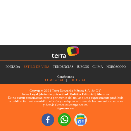
PORTADA
ESTILO DE VIDA
TENDENCIAS
JUEGOS
CLIMA
HORÓSCOPO
Contáctanos
COMERCIAL
|
EDITORIAL
Copyright 2024 Terra Networks México S.A. de C.V.
Aviso Legal |
Aviso de privacidad |
Política Editorial
|
About us
De no existir autorización previa por escrito del titular queda expresamente prohibida
la publicación, retransmisión, edición y cualquier otro uso de los contenidos, enlaces
y demás elementos componentes.
Síguenos en: