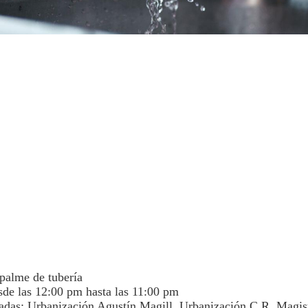
palme de tubería
sde las 12:00 pm hasta las 11:00 pm
adas: Urbanización Agustín Magill, Urbanización C.R. Magist