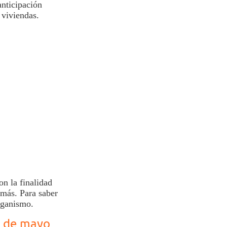
anticipación
 viviendas.
on la finalidad
 más. Para saber
organismo.
2 de mayo