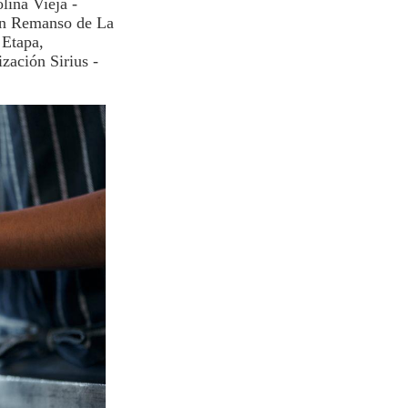
lina Vieja -
ón Remanso de La
 Etapa,
zación Sirius -