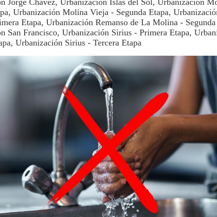
n Jorge Chávez, Urbanización Islas del Sol, Urbanización Mo
apa, Urbanización Molina Vieja - Segunda Etapa, Urbanizaci
rimera Etapa, Urbanización Remanso de La Molina - Segunda
n San Francisco, Urbanización Sirius - Primera Etapa, Urbani
pa, Urbanización Sirius - Tercera Etapa