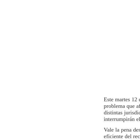
Este martes 12
problema que afe
distintas jurisd
interrumpirán e
Vale la pena des
eficiente del r