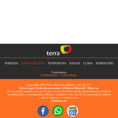
PORTADA
ESTILO DE VIDA
TENDENCIAS
JUEGOS
CLIMA
HORÓSCOPO
Contáctanos
COMERCIAL
|
EDITORIAL
Copyright 2024 Terra Networks México S.A. de C.V.
Aviso Legal |
Aviso de privacidad |
Política Editorial
|
About us
De no existir autorización previa por escrito del titular queda expresamente prohibida
la publicación, retransmisión, edición y cualquier otro uso de los contenidos, enlaces
y demás elementos componentes.
Síguenos en: