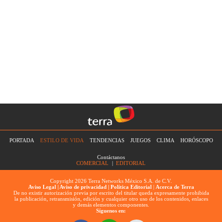
PORTADA
ESTILO DE VIDA
TENDENCIAS
JUEGOS
CLIMA
HORÓSCOPO
Contáctanos
COMERCIAL
|
EDITORIAL
Copyright 2026 Terra Networks México S.A. de C.V.
Aviso Legal |
Aviso de privacidad |
Política Editorial
|
Acerca de Terra
De no existir autorización previa por escrito del titular queda expresamente prohibida
la publicación, retransmisión, edición y cualquier otro uso de los contenidos, enlaces
y demás elementos componentes.
Síguenos en: