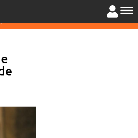
O
de
sde