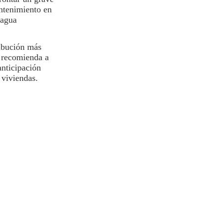
ntenimiento en
 agua
ribución más
e recomienda a
anticipación
 viviendas.