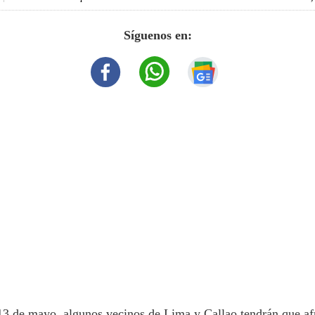
Síguenos en:
13 de mayo, algunos vecinos de
Lima
y Callao tendrán que af