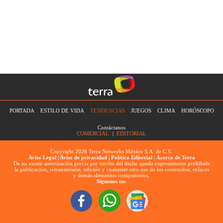
PORTADA
ESTILO DE VIDA
TENDENCIAS
JUEGOS
CLIMA
HORÓSCOPO
Contáctanos
COMERCIAL
|
EDITORIAL
Copyright 2026 Terra Networks México S.A. de C.V.
Aviso Legal |
Aviso de privacidad |
Política Editorial
|
Acerca de Terra
De no existir autorización previa por escrito del titular queda expresamente prohibida
la publicación, retransmisión, edición y cualquier otro uso de los contenidos, enlaces
y demás elementos componentes.
Síguenos en: