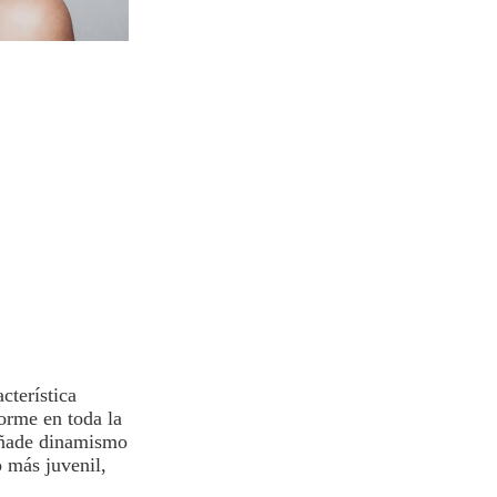
cterística
orme en toda la
 añade dinamismo
o más juvenil,