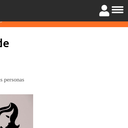
O
de
as personas