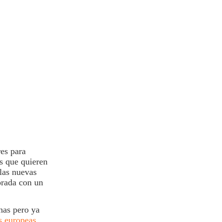
es para
s que quieren
 las nuevas
orada con un
nas pero ya
s europeas