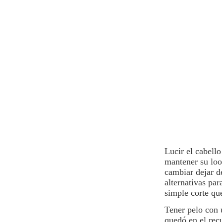
Lucir el cabell
mantener su loo
cambiar dejar d
alternativas pa
simple
corte
que
Tener pelo con u
quedó en el rec