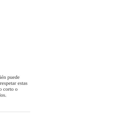
bién puede
respetar estas
o corto o
dos.