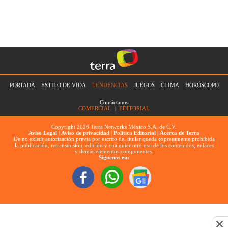
PORTADA
ESTILO DE VIDA
TENDENCIAS
JUEGOS
CLIMA
HORÓSCOPO
Contáctanos
COMERCIAL
|
EDITORIAL
Copyright 2026 Terra Networks México S.A. de C.V.
Aviso Legal
|
Aviso de privacidad
|
Política Editorial
|
Acerca de Terra
De no existir autorización previa por escrito del titular queda expresamente prohibida
la publicación, retransmisión, edición y cualquier otro uso de los contenidos, enlaces
y demás elementos componentes.
Síguenos en: