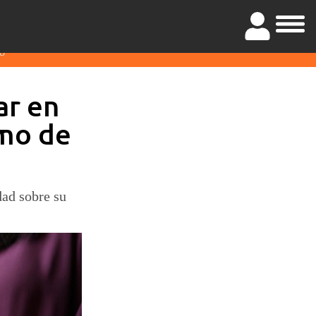
O
ar en
imo de
dad sobre su