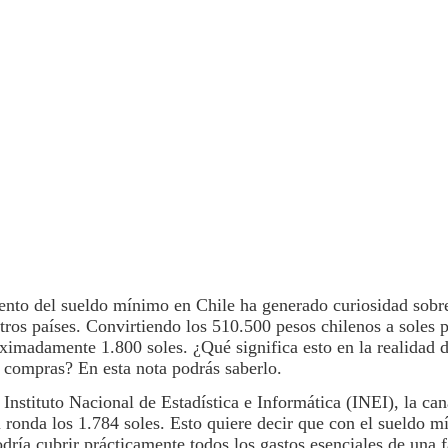
mento del sueldo mínimo en
Chile
ha generado curiosidad sobr
otros países. Convirtiendo los 510.500 pesos chilenos a soles 
imadamente 1.800 soles. ¿Qué significa esto en la realidad 
s
compras
? En esta nota podrás saberlo.
Instituto Nacional de Estadística e Informática (INEI), la can
ú
ronda los 1.784 soles. Esto quiere decir que con el sueldo m
dría cubrir prácticamente todos los gastos esenciales de una 