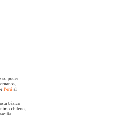
e su poder
peruanos,
de
Perú
al
asta básica
ínimo chileno,
familia