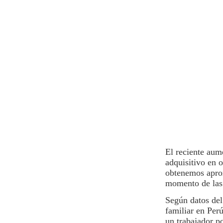
El reciente au
adquisitivo en 
obtenemos aprox
momento de la
Según datos del 
familiar en
Per
un trabajador po