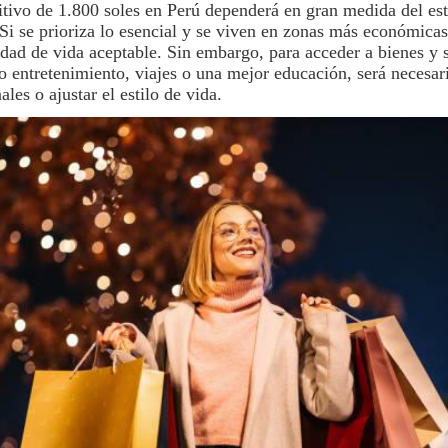
itivo de 1.800 soles en
Perú
dependerá en gran medida del est
 Si se prioriza lo esencial y se viven en zonas más económica
idad de vida aceptable. Sin embargo, para acceder a bienes y 
o entretenimiento, viajes o una mejor educación, será necesar
ales o ajustar el estilo de vida.