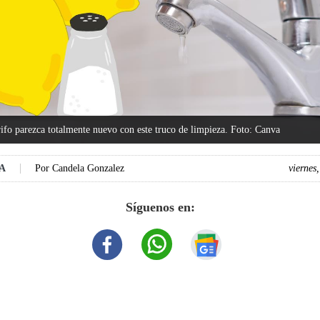
ifo parezca totalmente nuevo con este truco de limpieza. Foto: Canva
DA
Por
Candela Gonzalez
viernes
Síguenos en: