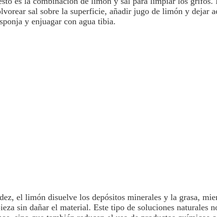
esto es la combinación de
limón
y
sal
para limpiar los grifos.
lvorear sal sobre la superficie, añadir jugo de limón y
dejar a
sponja y enjuagar con agua tibia.
idez, el
limón
disuelve los depósitos minerales y la grasa, mien
ieza sin dañar el material. Este tipo de soluciones naturales n