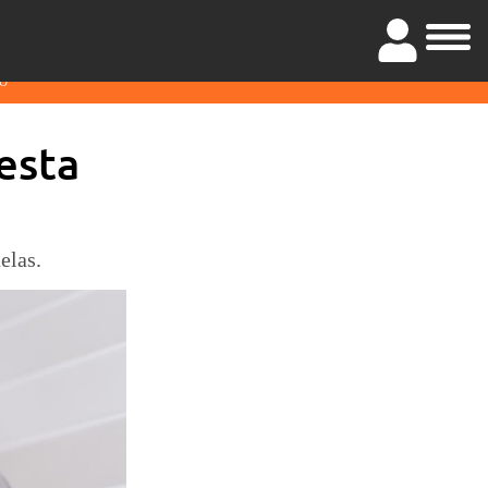
O
esta
elas.