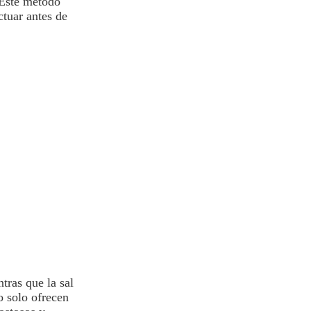
 Este método
ctuar antes de
tras que la sal
o solo ofrecen