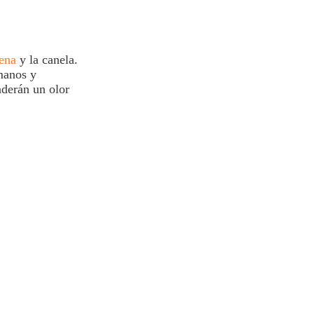
ena
y la canela.
manos y
nderán un olor