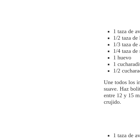
1 taza de
a
1/2 taza de 
1/3 taza de
1/4 taza de
1 huevo
1 cucharadit
1/2 cuchara
Une todos los i
suave. Haz boli
entre 12 y 15 m
crujido.
1 taza de
av