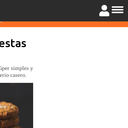
O
estas
súper simples y
erio casero.