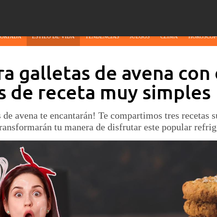
PORTADA
ESTILO DE VIDA
TENDENCIAS
JUEGOS
CLIMA
HORÓSCOP
a galletas de avena con 
s de receta muy simples
s de avena te encantarán! Te compartimos tres recetas 
ransformarán tu manera de disfrutar este popular refrig