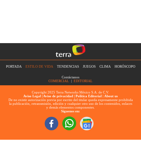
PORTADA
ESTILO DE VIDA
TENDENCIAS
JUEGOS
CLIMA
HORÓSCOPO
Contáctanos
COMERCIAL
|
EDITORIAL
Copyright 2025 Terra Networks México S.A. de C.V.
Aviso Legal |
Aviso de privacidad |
Política Editorial
|
About us
De no existir autorización previa por escrito del titular queda expresamente prohibida
la publicación, retransmisión, edición y cualquier otro uso de los contenidos, enlaces
y demás elementos componentes.
Síguenos en: