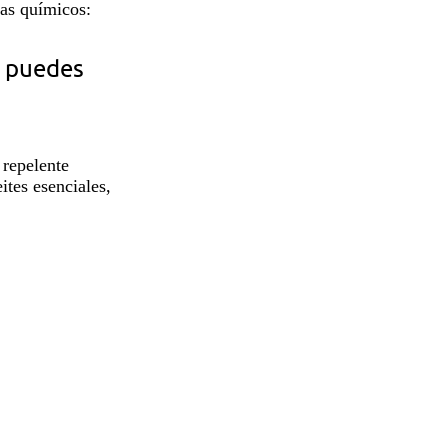
das químicos:
a puedes
 repelente
ites esenciales,