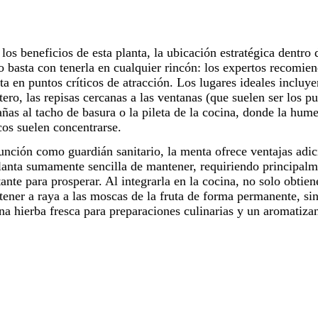
los beneficios de esta
planta
, la ubicación estratégica dentro 
 basta con tenerla en cualquier rincón: los expertos recomien
a en puntos críticos de atracción. Los lugares ideales incluy
tero, las repisas cercanas a las ventanas (que suelen ser los p
añas al tacho de basura o la pileta de la cocina, donde la hum
cos suelen concentrarse.
nción como guardián sanitario, la menta ofrece ventajas adici
lanta
sumamente sencilla de mantener, requiriendo principalme
ante para prosperar. Al integrarla en la
cocina
, no solo obtie
tener a raya a las
moscas de la fruta
de forma permanente, si
na hierba fresca para preparaciones culinarias y un aromatiza