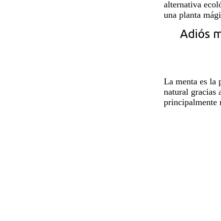
alternativa ecol
una
planta
mágic
Adiós m
La menta es la
natural gracias
principalmente 