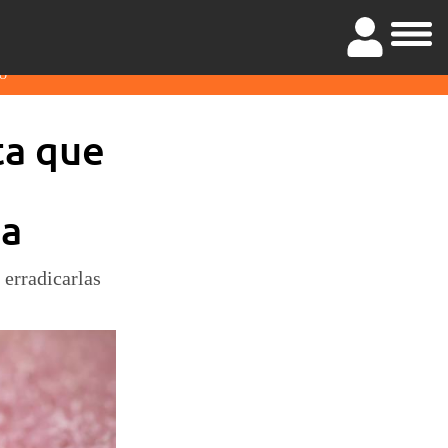
O
ta que
ta
 erradicarlas