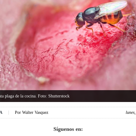
ta plaga de la cocina. Foto: Shutterstock
DA
Por
Walter Vasquez
lunes
Síguenos en: