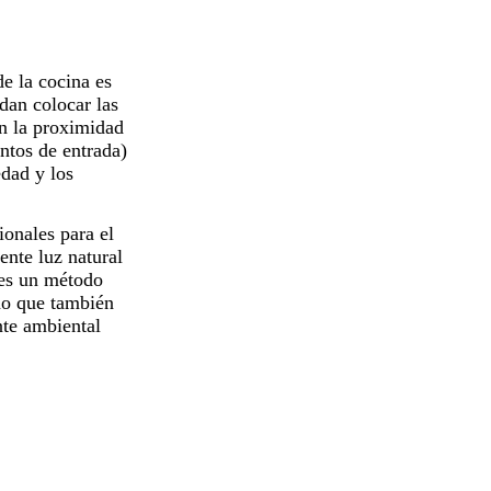
de la
cocina
es
dan colocar las
en la proximidad
untos de entrada)
edad y los
onales para el
nte luz natural
nes un método
no que también
nte ambiental