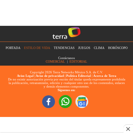
PORTADA
ESTILO DE VIDA
TENDENCIAS
JUEGOS
CLIMA
HORÓSCOPO
Contáctanos
COMERCIAL
|
EDITORIAL
Copyright 2026 Terra Networks México S.A. de C.V.
Aviso Legal |
Aviso de privacidad |
Política Editorial
|
Acerca de Terra
De no existir autorización previa por escrito del titular queda expresamente prohibida
la publicación, retransmisión, edición y cualquier otro uso de los contenidos, enlaces
y demás elementos componentes.
Síguenos en: