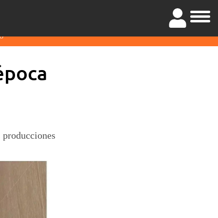
O
 época
s producciones