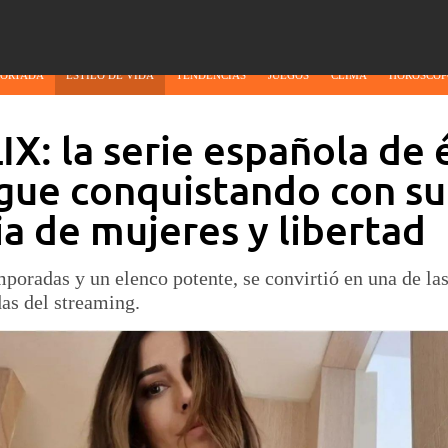
PORTADA
ESTILO DE VIDA
TENDENCIAS
JUEGOS
CLIMA
HORÓSCOP
X: la serie española de
gue conquistando con su
ia de mujeres y libertad
poradas y un elenco potente, se convirtió en una de la
as del streaming.