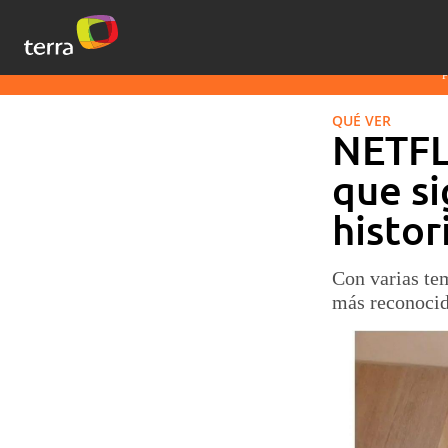
QUÉ VER
NETFLI
que si
histor
Con varias tem
más reconocid