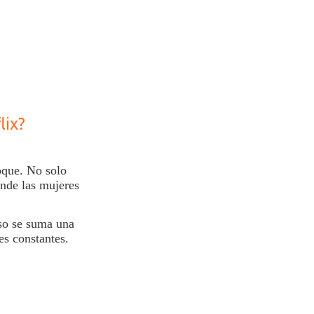
lix?
oque. No solo
onde las mujeres
eso se suma una
es constantes.