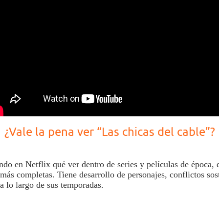
¿Vale la pena ver “Las chicas del cable”?
ando en Netflix
qué ver
dentro de
series y películas
de época, e
 más completas. Tiene desarrollo de personajes, conflictos sos
 a lo largo de sus temporadas.