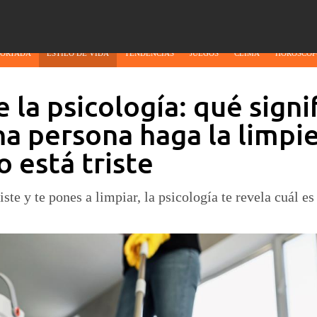
PORTADA
ESTILO DE VIDA
TENDENCIAS
JUEGOS
CLIMA
HORÓSCOP
e la psicología: qué signi
a persona haga la limpi
 está triste
riste y te pones a limpiar, la psicología te revela cuál e