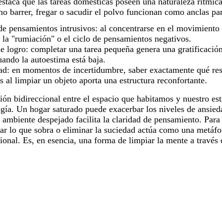
staca que las tareas domésticas poseen una naturaleza rítmic
o barrer, fregar o sacudir el polvo funcionan como anclas par
e pensamientos intrusivos: al concentrarse en el movimiento 
 la "rumiación" o el ciclo de pensamientos negativos.
e logro: completar una tarea pequeña genera una gratificación
uando la autoestima está baja.
dad: en momentos de incertidumbre, saber exactamente qué re
 al limpiar un objeto aporta una estructura reconfortante.
ción bidireccional entre el espacio que habitamos y nuestro es
ogía
. Un hogar saturado puede exacerbar los niveles de ansieda
 ambiente despejado facilita la claridad de pensamiento. Para 
irar lo que sobra o eliminar la suciedad actúa como una metáfo
ional. Es, en esencia, una forma de limpiar la mente a través