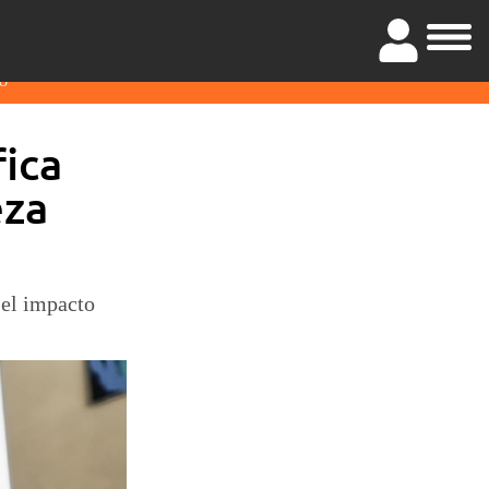
O
fica
eza
s el impacto