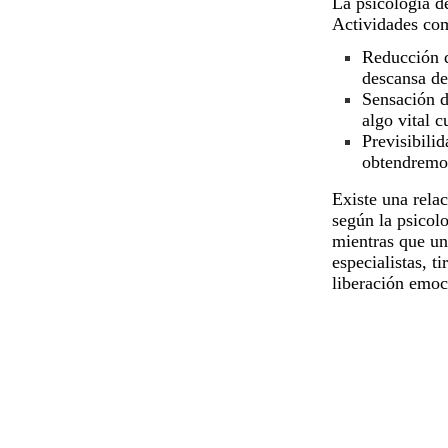
La
psicología
de
Actividades com
Reducción d
descansa de
Sensación d
algo vital c
Previsibili
obtendremos
Existe una rela
según la
psicol
mientras que un
especialistas, t
liberación emoc