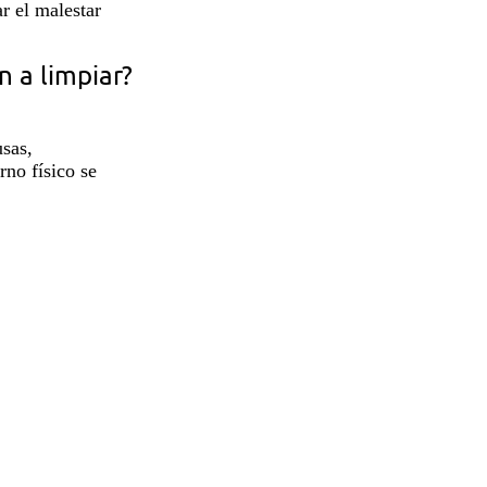
r el malestar
n a limpiar?
usas,
rno físico se