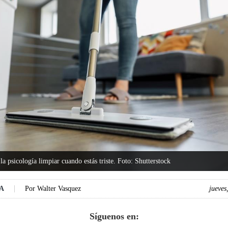
la psicología limpiar cuando estás triste. Foto: Shutterstock
DA
Por
Walter Vasquez
jueves
Síguenos en: