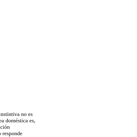
nstintiva no es
ea doméstica es,
ación
o responde