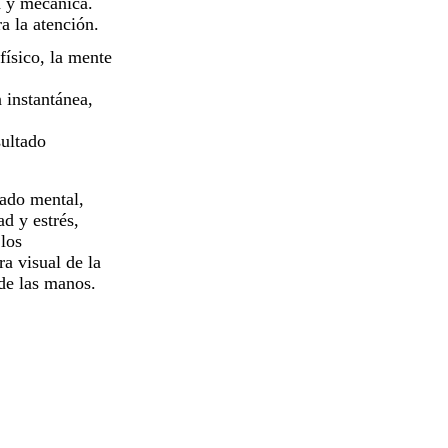
a y mecánica.
a la atención.
físico, la mente
 instantánea,
sultado
tado mental,
d y estrés,
los
ra visual de la
 de las manos.