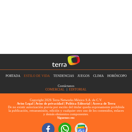
PORTADA
ESTILO DE VIDA
TENDENCIAS
JUEGOS
CLIMA
HORÓSCOPO
Contáctanos
COMERCIAL
|
EDITORIAL
Copyright 2026 Terra Networks México S.A. de C.V.
Aviso Legal |
Aviso de privacidad |
Política Editorial
|
Acerca de Terra
De no existir autorización previa por escrito del titular queda expresamente prohibida
la publicación, retransmisión, edición y cualquier otro uso de los contenidos, enlaces
y demás elementos componentes.
Síguenos en: