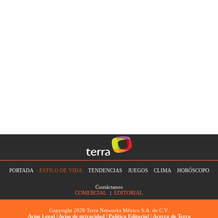
PORTADA
ESTILO DE VIDA
TENDENCIAS
JUEGOS
CLIMA
HORÓSCOPO
Contáctanos
COMERCIAL
|
EDITORIAL
Copyright 2026 Terra Networks México S.A. de C.V.
Aviso Legal |
Aviso de privacidad |
Política Editorial
|
Acerca de Terra