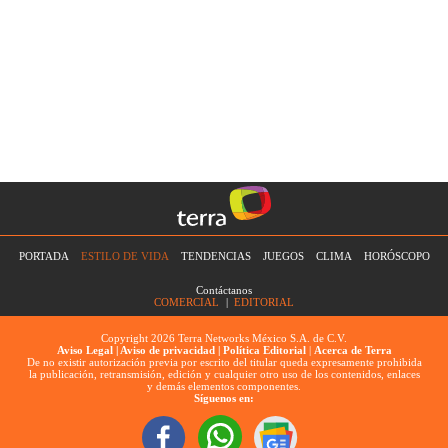
PORTADA
ESTILO DE VIDA
TENDENCIAS
JUEGOS
CLIMA
HORÓSCOPO
Contáctanos
COMERCIAL
|
EDITORIAL
Copyright 2026 Terra Networks México S.A. de C.V.
Aviso Legal |
Aviso de privacidad |
Política Editorial
|
Acerca de Terra
De no existir autorización previa por escrito del titular queda expresamente prohibida
la publicación, retransmisión, edición y cualquier otro uso de los contenidos, enlaces
y demás elementos componentes.
Síguenos en: