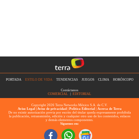
PORTADA
ESTILO DE VIDA
TENDENCIAS
JUEGOS
CLIMA
HORÓSCOPO
Contáctanos
COMERCIAL
|
EDITORIAL
Copyright 2026 Terra Networks México S.A. de C.V.
Aviso Legal |
Aviso de privacidad |
Política Editorial
|
Acerca de Terra
De no existir autorización previa por escrito del titular queda expresamente prohibida
la publicación, retransmisión, edición y cualquier otro uso de los contenidos, enlaces
y demás elementos componentes.
Síguenos en: