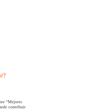
r?
obre “Mejores
uede contribuir