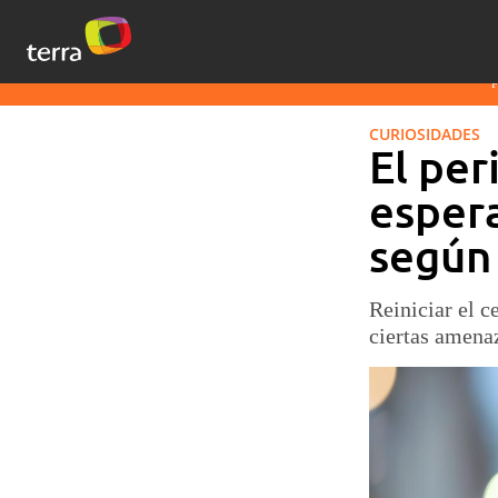
CURIOSIDADES
El pe
espera
según
Reiniciar el c
ciertas amenaz