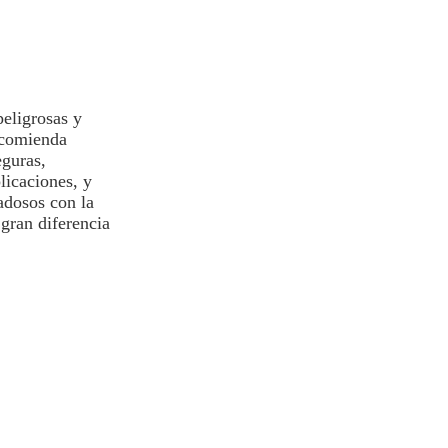
eligrosas y
recomienda
eguras,
licaciones, y
adosos con la
ran diferencia