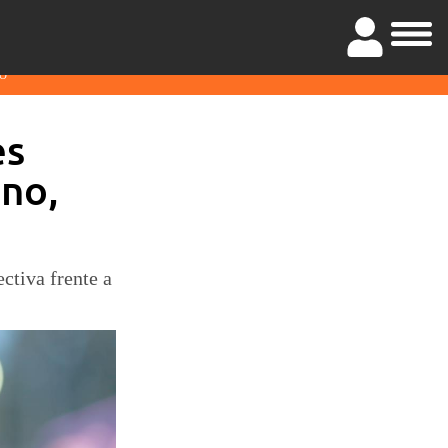
O
es
ono,
ctiva frente a