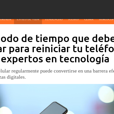
PORTADA
ESTILO DE VIDA
TENDENCIAS
JUEGOS
CLIMA
HORÓSCOP
riodo de tiempo que deb
r para reiniciar tu teléf
 expertos en tecnología
elular regularmente puede convertirse en una barrera efe
as digitales.