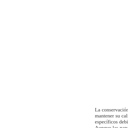
La conservación
mantener su cal
específicos debi
Aunque las
pap