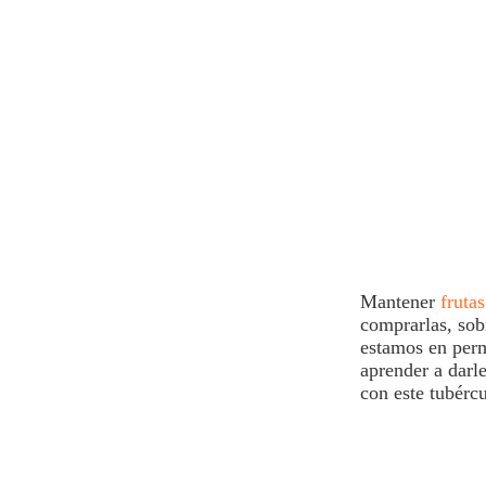
Mantener
fruta
comprarlas, sob
estamos en perm
aprender a darl
con este tubérc