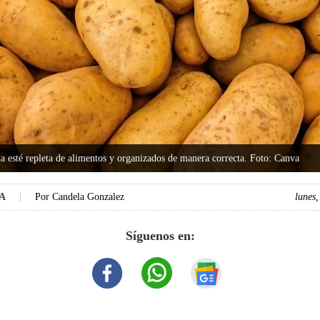
a esté repleta de alimentos y organizados de manera correcta. Foto: Canva
DA
Por
Candela Gonzalez
lunes
Síguenos en: