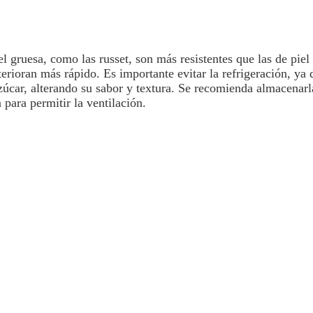
el gruesa, como las russet, son más resistentes que las de piel
terioran más rápido.
Es importante
evitar la refrigeración,
ya q
zúcar, alterando su sabor y textura. Se recomienda
almacenarl
a para permitir la ventilación.