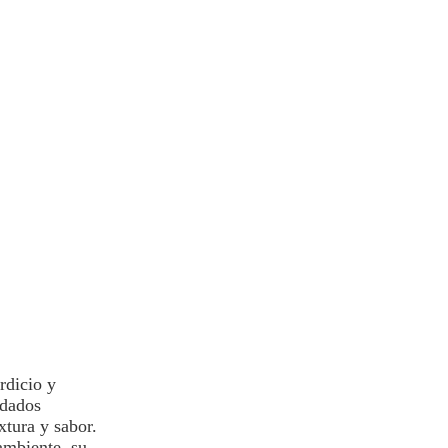
rdicio y
idados
xtura y sabor.
ambiente, su