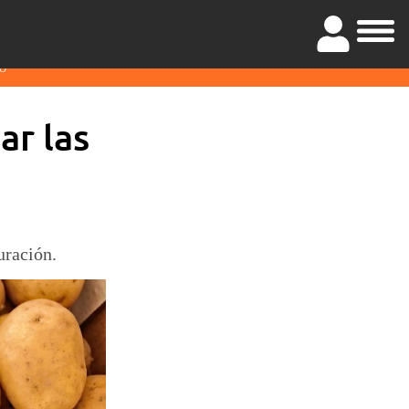
O
ar las
uración.