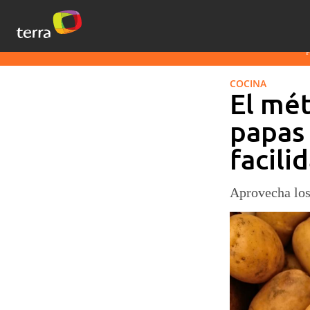
COCINA
El mét
papas 
facili
Aprovecha los 