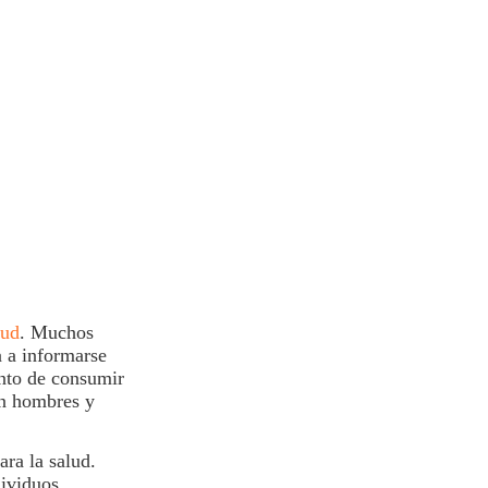
lud
. Muchos
a a informarse
nto de consumir
an hombres y
para la
salud
.
dividuos