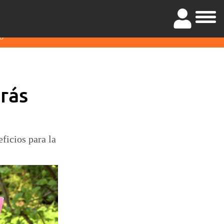
O
rás
ficios para la