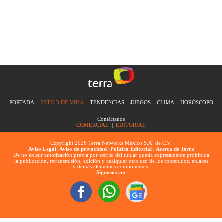
PORTADA
ESTILO DE VIDA
TENDENCIAS
JUEGOS
CLIMA
HORÓSCOPO
Contáctanos
COMERCIAL
|
EDITORIAL
Copyright 2026 Terra Networks México S.A. de C.V.
Aviso Legal |
Aviso de privacidad |
Política Editorial
|
Acerca de Terra
De no existir autorización previa por escrito del titular queda expresamente prohibida
la publicación, retransmisión, edición y cualquier otro uso de los contenidos, enlaces
y demás elementos componentes.
Síguenos en: