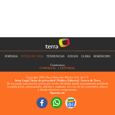
PORTADA
ESTILO DE VIDA
TENDENCIAS
JUEGOS
CLIMA
HORÓSCOPO
Contáctanos
COMERCIAL
|
EDITORIAL
Copyright 2026 Terra Networks México S.A. de C.V.
Aviso Legal |
Aviso de privacidad |
Política Editorial
|
Acerca de Terra
De no existir autorización previa por escrito del titular queda expresamente prohibida
la publicación, retransmisión, edición y cualquier otro uso de los contenidos, enlaces
y demás elementos componentes.
Síguenos en: