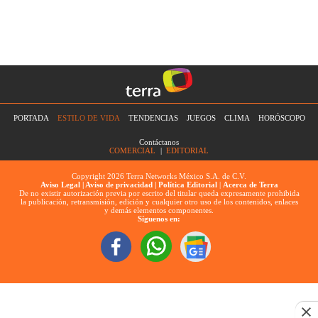
PORTADA
ESTILO DE VIDA
TENDENCIAS
JUEGOS
CLIMA
HORÓSCOPO
Contáctanos
COMERCIAL
|
EDITORIAL
Copyright 2026 Terra Networks México S.A. de C.V.
Aviso Legal |
Aviso de privacidad |
Política Editorial
|
Acerca de Terra
De no existir autorización previa por escrito del titular queda expresamente prohibida
la publicación, retransmisión, edición y cualquier otro uso de los contenidos, enlaces
y demás elementos componentes.
Síguenos en: