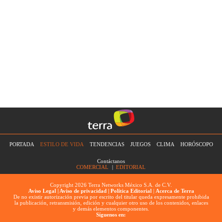
PORTADA
ESTILO DE VIDA
TENDENCIAS
JUEGOS
CLIMA
HORÓSCOPO
Contáctanos
COMERCIAL
|
EDITORIAL
Copyright 2026 Terra Networks México S.A. de C.V.
Aviso Legal |
Aviso de privacidad |
Política Editorial
|
Acerca de Terra
De no existir autorización previa por escrito del titular queda expresamente prohibida
la publicación, retransmisión, edición y cualquier otro uso de los contenidos, enlaces
y demás elementos componentes.
Síguenos en: