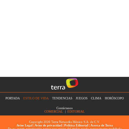
PORTADA
ESTILO DE VIDA
TENDENCIAS
JUEGOS
CLIMA
HORÓSCOPO
Contáctanos
COMERCIAL
|
EDITORIAL
Copyright 2026 Terra Networks México S.A. de C.V.
Aviso Legal |
Aviso de privacidad |
Política Editorial
|
Acerca de Terra
De no existir autorización previa por escrito del titular queda expresamente prohibida